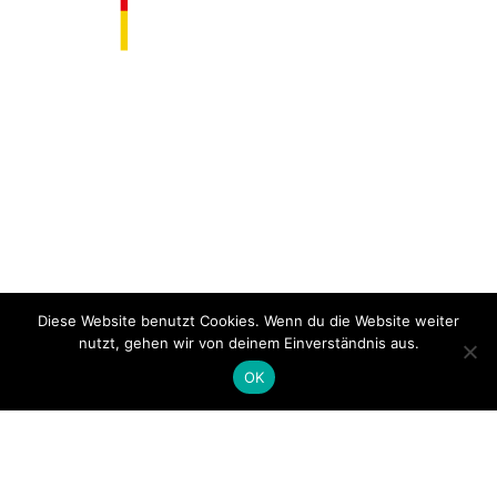
Diese Website benutzt Cookies. Wenn du die Website weiter
nutzt, gehen wir von deinem Einverständnis aus.
OK
Warnung: Bitte verwenden Sie für ein optimales
Nutzungserlebnis den Chrome-Browser. Bei der
Nutzung von kann es zu Fehlern in der Funktionalität und
Darstellung kommen.